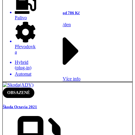
od 786 Kč
Palivo
/den
Převodovk
a
Hybrid
(plug-in)
Automat
Více info
OBSAZENÉ
Škoda Octavia 2021