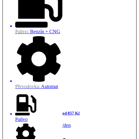
Palivo:
Benzín + CNG
Převodovka:
Automat
od 857 Kč
Palivo
/den