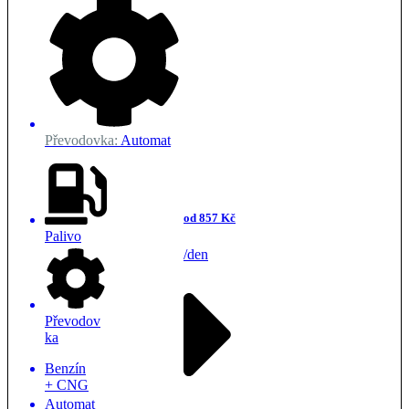
Převodovka:
Automat
od 857 Kč
Palivo
/den
Převodov
ka
Benzín
+ CNG
Automat