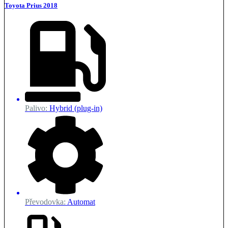
Toyota Prius 2018
Palivo:
Hybrid (plug-in)
Převodovka:
Automat