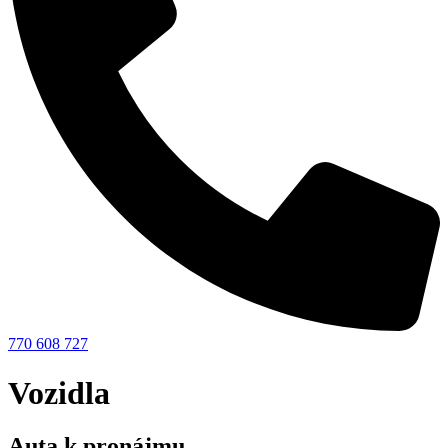
770 608 727
Vozidla
Auta k pronájmu