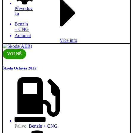
Převodov
ka
Benzín
+ CNG
Automat
Více info
VOLNÉ
Škoda Octavia 2022
Palivo:
Benzín + CNG